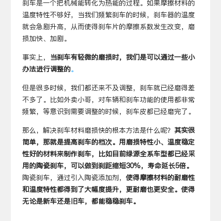
刹车是一个把机械能转化为热能的过程。如果摩擦材料的
温度特性不够好，当我们频繁刹车的时候，刹车器的温度
就会急剧升高，从而使得刹车片的摩擦系数发生改变，磨
损加快、加剧。
事实上，
当刹车有轻微的磨损时，我们是可以通过一些小
办法进行调整的
。
但是很多时候，我们都还来不及调整，刹车就已经磨得差
不多了。比如外卖小哥，对车辆和刹车功能的使用都非常
频繁，等意识到需要调整的时候，刹车皮都已经磨完了。
那么，解决刹车材料磨损快的根本方法是什么呢？
其实很
简单，那就是提高刹车的档次。用磨损特性小、温度稳定
性好的材料来制作刹车，比如目前绿源全系车型都已经采
用的陶瓷刹车，可以做到刹距缩短30%，寿命延长5倍。
陶瓷刹车，通过引入陶瓷添加剂，
使得摩擦材料的耐磨性
和温度特性都得到了大幅度提升，更耐磨也更安全。使得
无论是新车还是旧车，都能稳稳刹车。