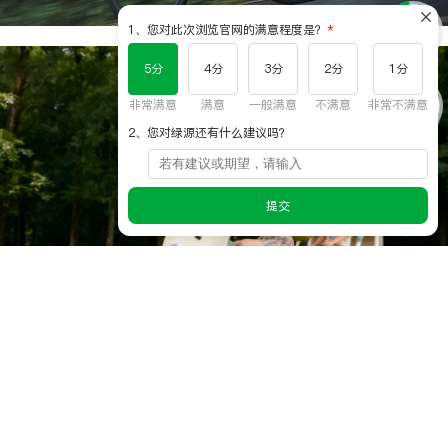
1、您对此次浏览官网的满意程度是？
5分
4分
3分
2分
1分
其他生态
非常满意
满意
一般满意
不满意
非常不满意
多元场景 适配生活百态
2、您对绿源还有什么建议吗？
查看详情
提交
骑行装备