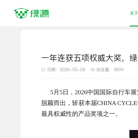
关
首页
认识绿源
新闻资讯
电动摩托车
电动自行车
电助力E-bi
一年连获五项权威大奖，绿源L
日期：2026-05-09
浏览量：3604
S系列
Moda系列
5月5日，2026中国国际自行
F系列
脱颖而出，斩获本届CHINA C
最具权威性的产品奖项之一。
S95