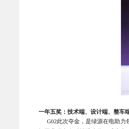
S86GT-Max/U
注：官网仅展示部分在售车型，更多车型和
一年五奖：技术端、设计端、整车
G02此次夺金，是绿源在电助