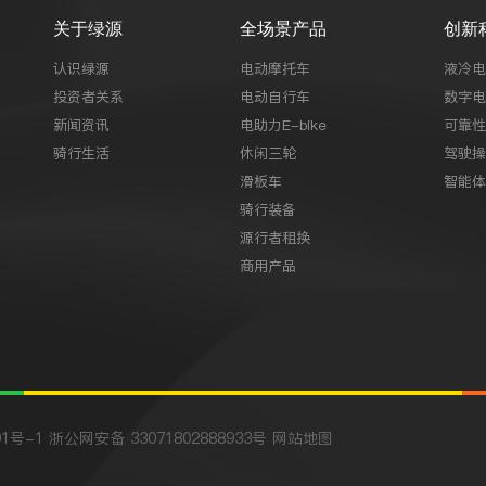
关于绿源
全场景产品
创新
认识绿源
电动摩托车
液冷电
投资者关系
电动自行车
数字电
新闻资讯
电助力E-bike
可靠性
骑行生活
休闲三轮
驾驶操
滑板车
智能体
骑行装备
源行者租换
商用产品
01号-1
浙公网安备 33071802888933号
网站地图