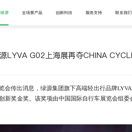
于绿源
全场景产品
创新科技
服务支持
联系我们
ke
休闲三轮
滑板车
骑行装备
源行者租换
商用产品
YVA G02上海展再夺CHINA CYC
车展览会传出消息，绿源集团旗下高端轻出行品牌LYV
YCLE创新奖金奖。该奖项由中国国际自行车展览会组
S75
S70-PRO