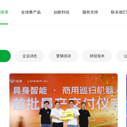
于绿源
全场景产品
创新科技
服务支持
联系我们
ke
休闲三轮
滑板车
骑行装备
源行者租换
商用产品
企业动态
营销活动
财经投关
S75
S70-PRO