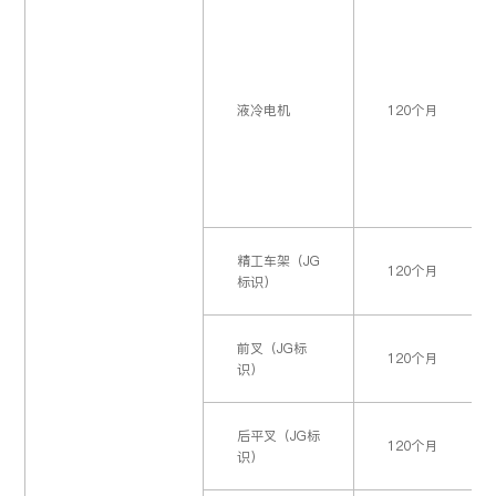
普通铅酸
高速电机
方向把，下联板，把立，鞍管，前叉，前后减震，单支架，中支
烤漆件、电镀件
12个月
在环境温度（25±5）
因烤漆质量问题脱皮、
12个月
蓄电池
架/打弯双支撑
后6个月更换维护电池（
普通控制器，充电器，仪表/显示器，中控模块/GPS，防盗器，喇叭，闪
液冷电机
120个月
石墨烯真
锁，一键启动，空气开关，调速转把，刹把，组合功能开关，断电开关，
护杠、后衣架、靠背支架、前轮毂、中撑锁、碟刹泵、碟刹盘、
在环境温度（25±5）
黑金高性
LED灯泡，灯具总成，USB插口，座垫锁板，单支撑断电开关，手机充电
前后毂刹、中轴、牙盘、曲柄、座垫、靠背垫、后视镜、搁脚、
12个月
后6个月更换维护电池（
能版
插座
车篮、飞轮、链条、脚蹬、后平叉
石墨烯电
在环境温度（25±5）℃
陶瓷刹车
24个月
池
精工车架（JG
3全新电池（注7）。 2
120个月
标识）
普通锂电
普通前后毂刹
在环境温度（20±5）℃
24个月
池
前叉（JG标
个月维修（相关锁、电池
120个月
识）
外胎
在环境温度（20±5）℃
锰锂电池
36个月
后平叉（JG标
个月维修（相关锁、电池
120个月
识）