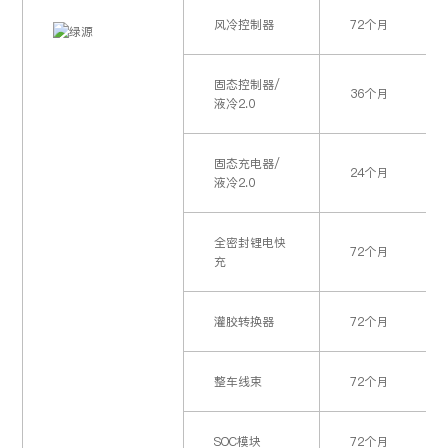
磷酸铁锂
在环境温度（20±5）℃
电池（智
60个月
风冷控制器
72个月
个月维修（相关锁、电池
能版）
固态控制器/
36个月
液冷2.0
固态充电器/
24个月
液冷2.0
全密封锂电快
72个月
充
灌胶转换器
72个月
整车线束
72个月
SOC模块
72个月